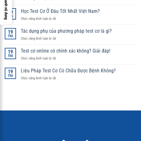
Xem nhanh nộ dung
Tinh
hoa
Học Test Cơ Ở Đâu Tốt Nhất Việt Nam?
19
trị
Th5
ở
Chức năng bình luận bị tắt
liệu
Học
thực
Test
Tác dụng phụ của phương pháp test cơ là gì?
hành
19
Cơ
Th5
ở
Chức năng bình luận bị tắt
Ở
Tác
Đâu
dụng
Test cơ online có chính xác không? Giải đáp!
Tốt
19
phụ
Th5
Nhất
ở
Chức năng bình luận bị tắt
của
Việt
Test
phương
Nam?
cơ
Liệu Pháp Test Cơ Có Chữa Được Bệnh Không?
pháp
19
online
Th5
test
ở
Chức năng bình luận bị tắt
có
cơ
Liệu
chính
là
Pháp
xác
gì?
Test
không?
Cơ
Giải
Có
đáp!
Chữa
Được
Bệnh
Không?