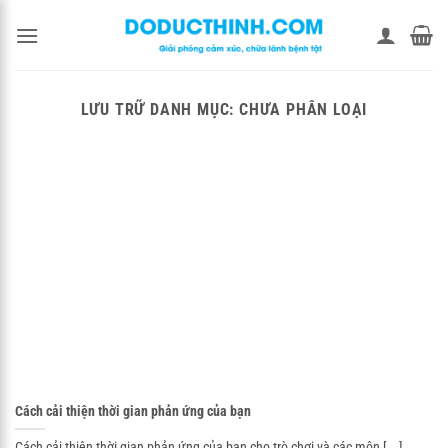
Bỏ
qua
nội
dung
LƯU TRỮ DANH MỤC:
CHƯA PHÂN LOẠI
Cách cải thiện thời gian phản ứng của bạn
Cách cải thiện thời gian phản ứng của bạn cho trò chơi và các môn [...]