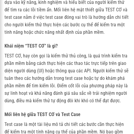
dựa vào kỹ năng, kinh nghiệm và hiểu biết của người kiểm thử
để tìm ra các lỗi tiềm ẩn. Mối liên hệ mật thiết giữa TEST CƠ và
test case nằm ở việc test case đóng vai trò là hướng dẫn chi tiết
cho người kiểm thử thực hiện các bước cụ thể để kiểm tra một
tính năng hoặc chức năng nhất định của phần mềm.
Khái niệm “TEST CƠ” là gì?
TEST CƠ, hay còn gọi là kiểm thử thủ công, là quá trình kiểm tra
phần mềm bằng cách thực hiện các thao tác trực tiếp trên giao
diện người dùng (UI) hoặc thông qua các API. Người kiểm thử sẽ
tuân theo các hướng dẫn trong test case hoặc tự do khám phá
phần mềm để tìm kiếm lỗi. Điểm cốt lõi của phương pháp này là
sự linh hoạt và khả năng đánh giá sâu sắc về trải nghiệm người
dùng, điều mà kiểm thử tự động đôi khi khó có thể đạt được.
Mối liên hệ giữa TEST CƠ và Test Case
Test case là một tài liệu mô tả chi tiết các bước cần thực hiện
để kiểm tra một tính năng cụ thể của phần mềm. Nó bao gồm