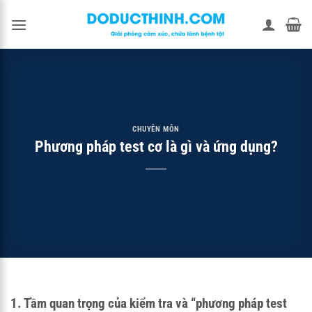
Bỏ
qua
nội
dung
CHUYÊN MÔN
Phương pháp test cơ là gì và ứng dụng?
1. Tầm quan trọng của kiểm tra và “phương pháp test