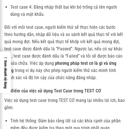
Test case 4: Đăng nhập thất bại khi bỏ trống cả tên người
dùng và mật khẩu.
Đối với mỗi test case, người kiểm thử sẽ thực hiện các bước
theo hướng dẫn, nhập dữ liệu và so sánh kết quả thực tế với kết
quả mong đợi. Nếu kết quả thực tế khớp với kết quả mong đợi,
test case được đánh dấu là “Passed”. Ngược lại, nếu có sự khác
biệt, test case được đánh dấu là “Failed” và lỗi sẽ được báo cáo
→
Xem nhanh nộ dung
để sửa chữa. Việc áp dụng
phương pháp test cơ là gì và ứng
dụng
trong ví dụ này cho phép người kiểm thử xác minh tính
chính xác và độ tin cậy của chức năng đăng nhập.
Ưu điểm của việc sử dụng Test Case trong TEST CƠ
Việc sử dụng test case trong TEST CƠ mang lại nhiều lợi ích, bao
gồm:
Tính hệ thống: Đảm bảo rằng tất cả các khía cạnh của phần
mềm đều được kiểm tra theo một quy trình nhất quán.