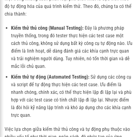
độ tự động hóa của quá trình kiểm thử. Theo đó, chúng ta có thể
chia thành:
Kiểm thử thủ công (Manual Testing):
Đây là phương pháp
truyền thống, trong đó tester thực hiện các test case một
cách thủ công, không sử dụng bất kỳ công cụ tự động nào. Ưu
điểm là linh hoạt, dễ dàng đánh giá các khía cạnh trực quan
và trải nghiệm người dùng. Tuy nhiên, nó tốn thời gian và dễ
mắc lỗi chủ quan.
Kiểm thử tự động (Automated Testing):
Sử dụng các công cụ
và script để tự động thực hiện các test case. Ưu điểm là
nhanh chóng, chính xác, có thể thực hiện lặp đi lặp lại và phù
hợp với các test case có tính chất lặp đi lặp lại. Nhược điểm
là đòi hỏi kỹ năng lập trình và khó áp dụng cho các khía cạnh
trực quan.
Việc lựa chọn giữa kiểm thử thủ công và tự động phụ thuộc vào
nhiều yếu tố như thời gian, ngân sách, độ phức tạp của ứng