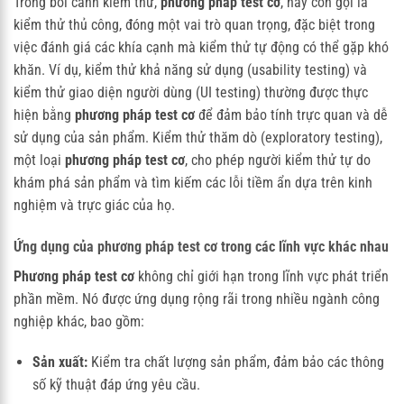
Trong bối cảnh kiểm thử,
phương pháp test cơ
, hay còn gọi là
kiểm thử thủ công, đóng một vai trò quan trọng, đặc biệt trong
việc đánh giá các khía cạnh mà kiểm thử tự động có thể gặp khó
khăn. Ví dụ, kiểm thử khả năng sử dụng (usability testing) và
kiểm thử giao diện người dùng (UI testing) thường được thực
hiện bằng
phương pháp test cơ
để đảm bảo tính trực quan và dễ
sử dụng của sản phẩm. Kiểm thử thăm dò (exploratory testing),
một loại
phương pháp test cơ
, cho phép người kiểm thử tự do
khám phá sản phẩm và tìm kiếm các lỗi tiềm ẩn dựa trên kinh
nghiệm và trực giác của họ.
Ứng dụng của
phương pháp test cơ
trong các lĩnh vực khác nhau
Phương pháp test cơ
không chỉ giới hạn trong lĩnh vực phát triển
phần mềm. Nó được ứng dụng rộng rãi trong nhiều ngành công
nghiệp khác, bao gồm:
Sản xuất:
Kiểm tra chất lượng sản phẩm, đảm bảo các thông
số kỹ thuật đáp ứng yêu cầu.