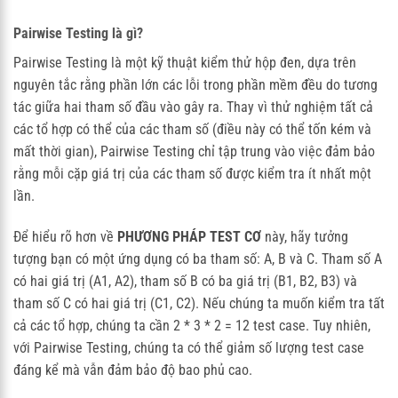
Pairwise Testing là gì?
Pairwise Testing là một kỹ thuật kiểm thử hộp đen, dựa trên
nguyên tắc rằng phần lớn các lỗi trong phần mềm đều do tương
tác giữa hai tham số đầu vào gây ra. Thay vì thử nghiệm tất cả
các tổ hợp có thể của các tham số (điều này có thể tốn kém và
mất thời gian), Pairwise Testing chỉ tập trung vào việc đảm bảo
rằng mỗi cặp giá trị của các tham số được kiểm tra ít nhất một
lần.
Để hiểu rõ hơn về
PHƯƠNG PHÁP TEST CƠ
này, hãy tưởng
tượng bạn có một ứng dụng có ba tham số: A, B và C. Tham số A
có hai giá trị (A1, A2), tham số B có ba giá trị (B1, B2, B3) và
tham số C có hai giá trị (C1, C2). Nếu chúng ta muốn kiểm tra tất
cả các tổ hợp, chúng ta cần 2 * 3 * 2 = 12 test case. Tuy nhiên,
với Pairwise Testing, chúng ta có thể giảm số lượng test case
đáng kể mà vẫn đảm bảo độ bao phủ cao.